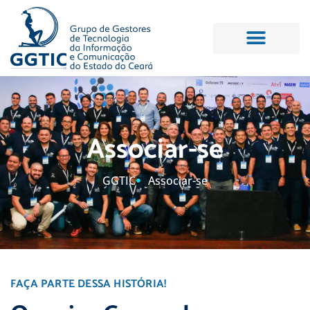
Projetos e Cursos
CIO Meeting
Associar-se
GGTIC
Associar-se
FAÇA PARTE DESSA HISTÓRIA!